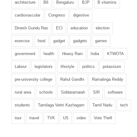
architecture
B6
Bengaluru
BJP
B vitamins
cardiovascular
Congress
digestive
Dinesh Gundu Rao
ECI
education
election
exercise
food
gadget
gadgets
games
government
health
Heavy Rain
India
KTWOTA
Labour
legislators
lifestyle
politics
potassium
pre-university college
Rahul Gandhi
Ramalinga Reddy
rural area
schools
Siddaramaiah
SIR
software
students
Tamilaga Vettri Kazhagam
Tamil Nadu
tech
tour
travel
TVK
US
video
Vote Theft