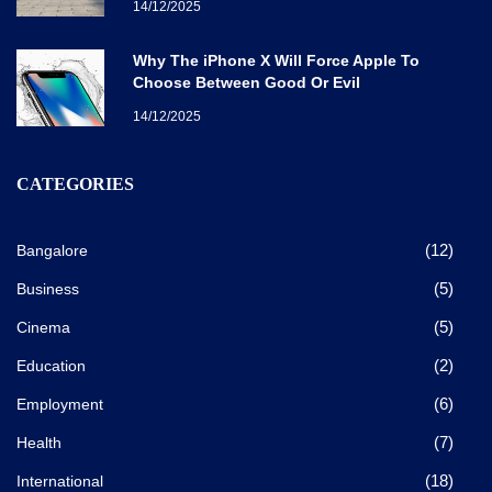
14/12/2025
Why The iPhone X Will Force Apple To
Choose Between Good Or Evil
14/12/2025
CATEGORIES
(12)
Bangalore
(5)
Business
(5)
Cinema
(2)
Education
(6)
Employment
(7)
Health
(18)
International