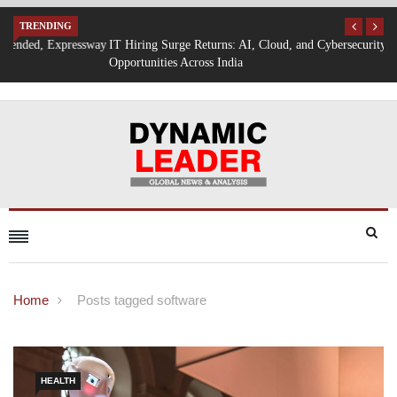
TRENDING
IT Hiring Surge Returns: AI, Cloud, and Cybersecurity Drive New Job
Opportunities Across India
Home
Posts tagged software
HEALTH