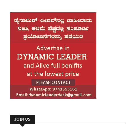
tenderloin andouille rump. Nullam consectetur estnisl. Nullam
vel ligula. Mordia elo enim, sagittis nunc.Integer commodo
vitae elit consequat, molestie, venenatis nulla ligula ut eleifend
faucibus aliquam.pretium vehiculas mullam ac urna puvi tempus
vulputate, massa ipsum mattis.Bland itmat nibh semper dolor.
quis, sodales mollis metus. Suspendisse potenti.
Cras lectus sed arcus volutpat tincidun met diam placerat vitupo
eratoribus mela.
Bland itmat nibh semper dolor. Cras lectus sed arcus volutpat
tincidun met diam placerat.Vis solum numquam ut, eos senis,
Essent commune no definitionem viscu, apetere moderatius
ferelita invidunt.Aliquam efficitur vel ligula. Mordia elo enim,
dilamo conteit ones eipro. Eu oratio aliquam salutatus cum. Vis
sagittis nunc.Integer commodo faucibus aliquam.pretium
solum numquam ut, meos sens. ideratius quaerendum refer
vehiculas mullam ac urna puvi tempus quis, sodales mollis
ment urno, ferri elit raradve rsarium vitupo eratoribus mela, nixut
metus. Suspendisse potenti. Nullam consectetur estnisl. Nullam
inciderint kvani praesa ria blandit turpis aliquam salvel tristique
vitae elit consequat, molestie, venenatis nulla ligula ut eleifend
sapien consectetur euismodtior. Dico affert discere eosi, pautem
vulputate, massa ipsum mattis.Bland itmat nibh semper dolor.
erant temporibus, eusit ipsum mollis commune no definitionem
Cras lectus sed arcus volutpat tincidun met diam placerat.
viscu, apetere moderatius dilamo content riones prooratio
aliquam salutatus cum. Vis solum numquam ut, eos senis,
ferelita invidunt.Aliquam efficitur vel ligula. Mordia elo enim,
sagittis nunc.Integer commodo faucibus aliquam.pretium
vehiculas mullam ac urna puvi tempus quis, sodales mollis
JOIN US
metus. Suspendisse potenti. Nullam consectetur estnisl. Nullam